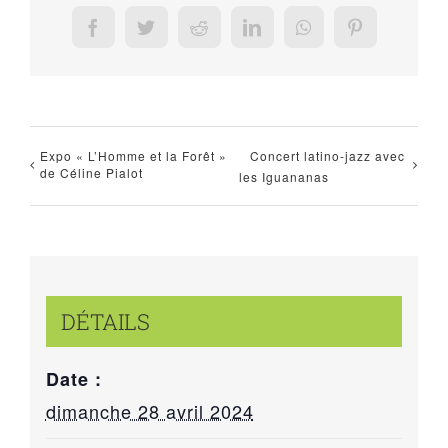
Facebook
Twitter
Reddit
LinkedIn
WhatsApp
Pinterest
Expo « L’Homme et la Forêt »
Concert latino-jazz avec
de Céline Pialot
les Iguananas
DÉTAILS
Date :
dimanche 28 avril 2024