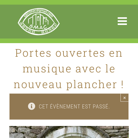
Passer
au
contenu
Portes ouvertes en
musique avec le
nouveau plancher !
×
CET ÉVÈNEMENT EST PASSÉ.