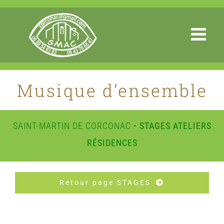
Passer
au
contenu
Musique d’ensemble
SAINT-MARTIN DE CORCONAC •
STAGES ATELIERS
RÉSIDENCES
Retour page STAGES